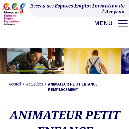
Ce site utilise Google Analytics. En continuant à naviguer, vous nous autorisez à
Réseau des
Espaces Emploi Formation de
déposer un cookie à des fins de mesure d'audience.
En savoir plus ou
l'Aveyron
s'opposer
.
MENU
MENU
Skip
to
EXPAND
DROPDO
content
Accueil
>
Actualités
>
ANIMATEUR PETIT ENFANCE
REMPLACEMENT
ANIMATEUR PETIT