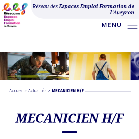
Ce site utilise Google Analytics. En continuant à naviguer, vous nous autorisez à
Réseau des
Espaces Emploi Formation de
déposer un cookie à des fins de mesure d'audience.
En savoir plus ou
l'Aveyron
s'opposer
.
MENU
MENU
Skip
to
EXPAND
DROPDO
content
Accueil
>
Actualités
>
MECANICIEN H/F
MECANICIEN H/F