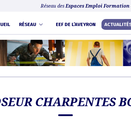
ntinuant à naviguer, vous nous autorisez à déposer un cookie à des fins de mesure
Réseau des
Espaces Emploi Formation 
UEIL
RÉSEAU
EEF DE L’AVEYRON
ACTUALITÉ
SEUR CHARPENTES B