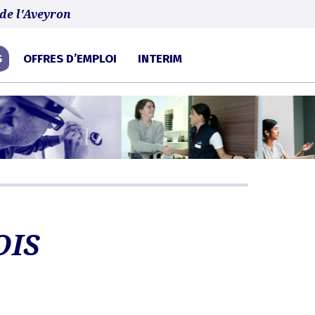
 d'audience.
En savoir plus ou s'opposer
.
de l'Aveyron
S
OFFRES D’EMPLOI
INTERIM
OIS