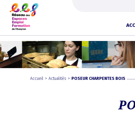
Ce site utilise Google Analytics. En co
ACC
Skip
to
content
Accueil
>
Actualités
>
POSEUR CHARPENTES BOIS
PO