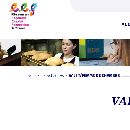
Ce site utilise Google Analytics. En co
ACC
Skip
to
content
Accueil
>
Actualités
>
VALET/FEMME DE CHAMBRE
VA