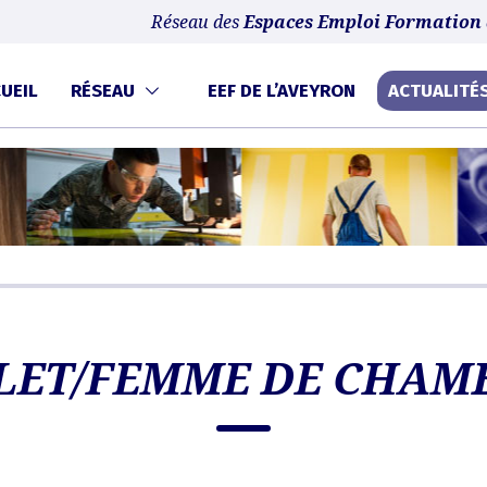
ntinuant à naviguer, vous nous autorisez à déposer un cookie à des fins de mesure
Réseau des
Espaces Emploi Formation 
UEIL
RÉSEAU
EEF DE L’AVEYRON
ACTUALITÉ
LET/FEMME DE CHAM