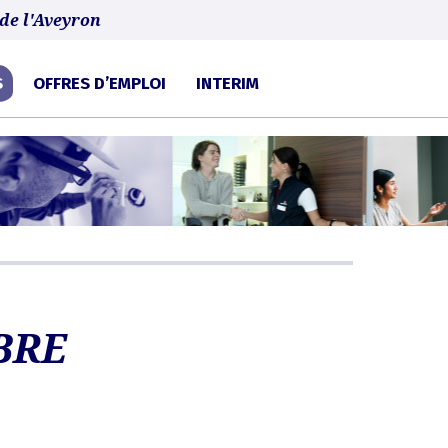
 d'audience.
En savoir plus ou s'opposer
.
de l'Aveyron
S
OFFRES D’EMPLOI
INTERIM
BRE