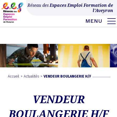
Ce site utilise Google Analytics. En continuant à naviguer, vous nous autorisez à
Réseau des
Espaces Emploi Formation de
déposer un cookie à des fins de mesure d'audience.
En savoir plus ou
l'Aveyron
s'opposer
.
MENU
MENU
Skip
to
EXPAND
DROPDO
content
Accueil
>
Actualités
>
VENDEUR BOULANGERIE H/F
VENDEUR
BOULANGERIE H/F