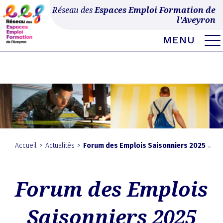
Ce site utilise Google Analytics. En continuant à naviguer, vous nous autorisez à
Réseau des
Espaces Emploi Formation de
déposer un cookie à des fins de mesure d'audience.
En savoir plus ou
l'Aveyron
s'opposer
.
MENU
MENU
Skip
to
EXPAND
DROPDO
content
Accueil
>
Actualités
>
Forum des Emplois Saisonniers 2025
Forum des Emplois
Saisonniers 2025