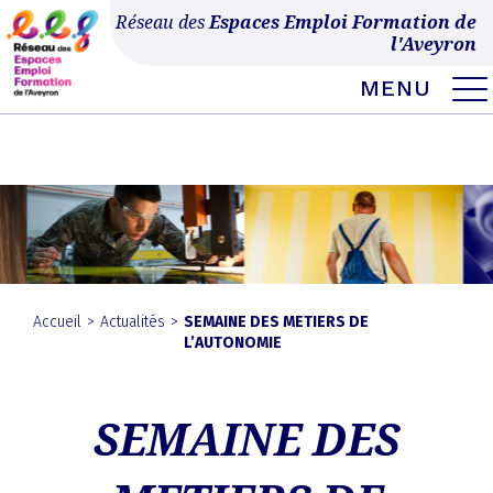
Ce site utilise Google Analytics. En continuant à naviguer, vous nous autorisez à
Réseau des
Espaces Emploi Formation de
déposer un cookie à des fins de mesure d'audience.
En savoir plus ou
l'Aveyron
s'opposer
.
MENU
MENU
Skip
to
EXPAND
DROPDO
content
Accueil
>
Actualités
>
SEMAINE DES METIERS DE
L’AUTONOMIE
SEMAINE DES